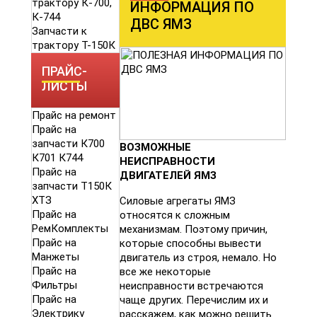
трактору К-700,
ИНФОРМАЦИЯ ПО
К-744
ДВС ЯМЗ
Запчасти к
трактору Т-150К
ПРАЙС-
ЛИСТЫ
Прайс на ремонт
Прайс на
запчасти К700
ВОЗМОЖНЫЕ
К701 К744
НЕИСПРАВНОСТИ
Прайс на
ДВИГАТЕЛЕЙ ЯМЗ
запчасти Т150К
ХТЗ
Силовые агрегаты ЯМЗ
Прайс на
относятся к сложным
РемКомплекты
механизмам. Поэтому причин,
Прайс на
которые способны вывести
Манжеты
двигатель из строя, немало. Но
Прайс на
все же некоторые
Фильтры
неисправности встречаются
Прайс на
чаще других. Перечислим их и
Электрику
расскажем, как можно решить