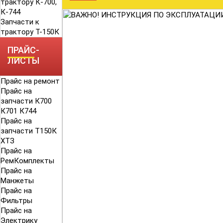
трактору К-700,
К-744
Запчасти к
трактору Т-150К
ПРАЙС-
ЛИСТЫ
Прайс на ремонт
Прайс на
запчасти К700
К701 К744
Прайс на
запчасти Т150К
ХТЗ
Прайс на
РемКомплекты
Прайс на
Манжеты
Прайс на
Фильтры
Прайс на
Электрику