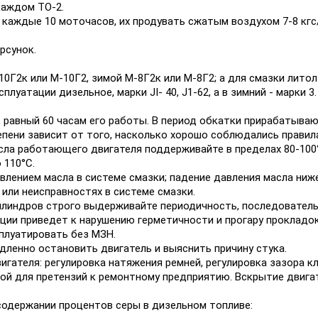
 каждом ТО-2.
, каждые 10 моточасов, их продувать сжатым воздухом 7-8 кг
рсунок.
Г2к или М-10Г2, зимой М-8Г2к или М-8Г2; а для смазки литол 
плуатации дизельное, марки JI- 40, J1-62, а в зимний - марки 3.
и, равный 60 часам его работы. В период обкатки прирабатыв
пени зависит от того, насколько хорошо соблюдались правила
сла работающего двигателя поддерживайте в пределах 80-100
 110°С.
авлением масла в системе смазки; падение давления масла ниж
или неисправностях в системе смазки.
 цилиндров строго выдерживайте периодичность, последовате
кции приведет к нарушению герметичности и прогару прокладок
сплуатировать без МЗН.
едленно остановить двигатель и выяснить причину стука.
игателя: регулировка натяжения ремней, регулировка зазора 
ной для претензий к ремонтному предприятию. Вскрытие двига
 содержании процентов серы в дизельном топливе: