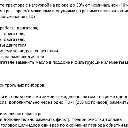
те трактора с нагрузкой на крюке до 30% от номинальной -10 ч
ия трактора с/х машинами и орудиями на режимах исключающих 
бслуживание (ТО)
 работы двигателя;
ы двигателя;
ы двигателя;
ты двигателя;
имнему периоду эксплуатации.
ть на нижеследующее:
вигателе заменить масло в поддоне и фильтрующие элементы м
 контрольных приборов.
ой и тонкой очистки зимой - ежедневно, летом - не реже одног
ла; дополнительно через одно ТО-1 (250 моточасов) заменить
и масляного фильтра.
 и дополнительно заменить фильтр тонкой очистки топлива.
 головок цилиндров один раз по окончании периода обкатки мо