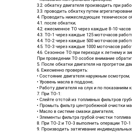
3.2. обкатку двигателя производить при рабо
3.3. проводить обкатку путем агрегатирован
4. Проводить нижеследующее техническое о
4.1. после обкатки;
4.2. ежесменное ТО через каждые 8-10 часов
4.3. ТО-1 через каждые 125 моточасов работ
4.4. ТО-2 через каждые 500 моточасов работ
4.5. ТО-3 через каждые 1000 моточасов рабо
4.6. Сезонное ТО при переходе к летнему и з
При проведении ТО особое внимание обрати
5. После обкатки двигателя на прогретом д
6. Ежесменно проверять:
• Состояние двигателя наружным осмотром;
• Уровень масла в поддоне;
• Работу двигателя на слух и по показаниям
7. При ТО-1:
• Слейте отстой из топливных фильтров груб
• Промыть фильтр центробежной очистки мас
• Масло в системе смазки двигателя;
• Элементы фильтра грубой очистки топлива 
8. При ТО-2 и ТО-3 выполнить операции ТО-1
9. Производить затягивание индивидуальных