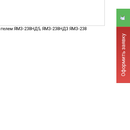
гателем ЯМЗ-238НД5, ЯМЗ-238НД3 ЯМЗ-238
Оформить заявку