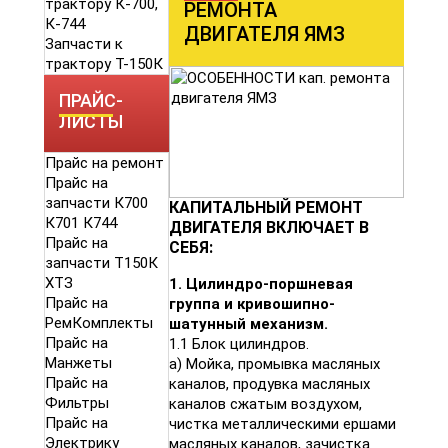
трактору К-700,
РЕМОНТА
К-744
ДВИГАТЕЛЯ ЯМЗ
Запчасти к
трактору Т-150К
ПРАЙС-
ЛИСТЫ
Прайс на ремонт
Прайс на
запчасти К700
КАПИТАЛЬНЫЙ РЕМОНТ
К701 К744
ДВИГАТЕЛЯ ВКЛЮЧАЕТ В
Прайс на
СЕБЯ:
запчасти Т150К
ХТЗ
1. Цилиндро-поршневая
Прайс на
группа и кривошипно-
РемКомплекты
шатунный механизм.
Прайс на
1.1 Блок цилиндров.
Манжеты
а) Мойка, промывка масляных
Прайс на
каналов, продувка масляных
Фильтры
каналов сжатым воздухом,
Прайс на
чистка металлическими ершами
Электрику
масляных каналов, зачистка