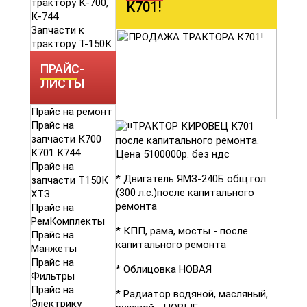
трактору К-700,
К701!
К-744
Запчасти к
трактору Т-150К
ПРАЙС-
ЛИСТЫ
Прайс на ремонт
Прайс на
ТРАКТОР КИРОВЕЦ К701
запчасти К700
после капитального ремонта.
К701 К744
Цена 5100000р. без ндс
Прайс на
* Двигатель ЯМЗ-240Б общ.гол.
запчасти Т150К
(300 л.с.)после капитального
ХТЗ
ремонта
Прайс на
РемКомплекты
* КПП, рама, мосты - после
Прайс на
капитального ремонта
Манжеты
Прайс на
* Облицовка НОВАЯ
Фильтры
Прайс на
* Радиатор водяной, масляный,
Электрику