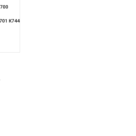
700
701 К744
2