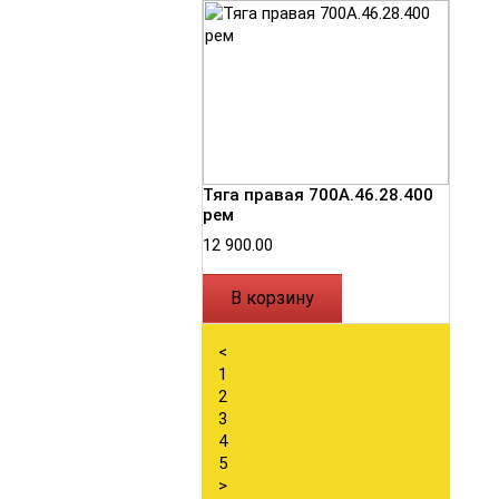
Тяга правая 700А.46.28.400
рем
12 900.00
В корзину
<
1
2
3
4
5
>