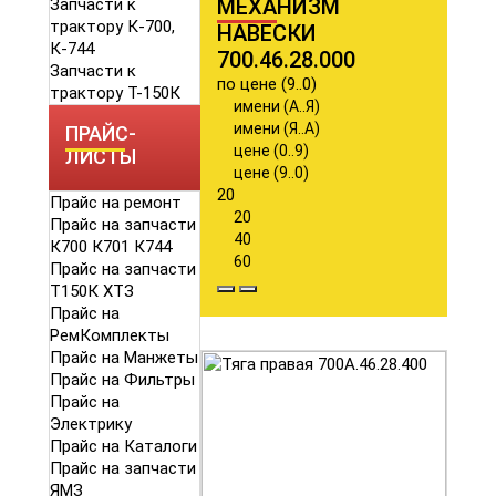
МЕХАНИЗМ
Запчасти к
трактору К-700,
НАВЕСКИ
К-744
700.46.28.000
Запчасти к
по цене (9..0)
трактору Т-150К
имени (А..Я)
имени (Я..А)
ПРАЙС-
цене (0..9)
ЛИСТЫ
цене (9..0)
20
Прайс на ремонт
20
Прайс на запчасти
40
К700 К701 К744
60
Прайс на запчасти
Т150К ХТЗ
Прайс на
РемКомплекты
Прайс на Манжеты
Прайс на Фильтры
Прайс на
Электрику
Прайс на Каталоги
Прайс на запчасти
ЯМЗ