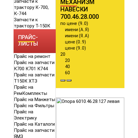
МЕХАНИЗМ
Запчасти к
трактору К-700,
НАВЕСКИ
К-744
700.46.28.000
Запчасти к
по цене (9..0)
трактору Т-150К
имени (А..Я)
имени (Я..А)
ПРАЙС-
цене (0..9)
ЛИСТЫ
цене (9..0)
20
Прайс на ремонт
20
Прайс на запчасти
40
К700 К701 К744
60
Прайс на запчасти
Т150К ХТЗ
Прайс на
РемКомплекты
Прайс на Манжеты
Прайс на Фильтры
Прайс на
Электрику
Прайс на Каталоги
Прайс на запчасти
ЯМЗ