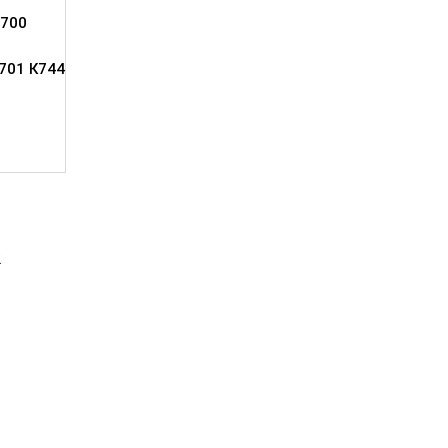
700
701 К744
2