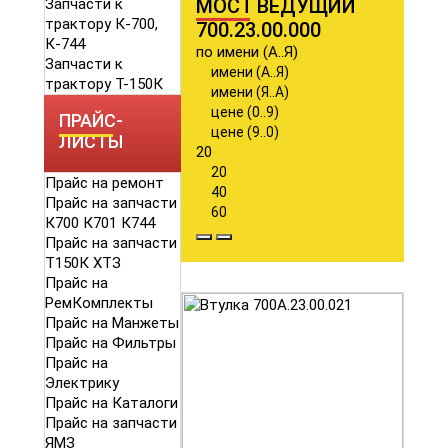
МОСТ ВЕДУЩИЙ
Запчасти к
трактору К-700,
700.23.00.000
К-744
по имени (А..Я)
Запчасти к
имени (А..Я)
трактору Т-150К
имени (Я..А)
цене (0..9)
ПРАЙС-
цене (9..0)
ЛИСТЫ
20
20
Прайс на ремонт
40
Прайс на запчасти
60
К700 К701 К744
Прайс на запчасти
Т150К ХТЗ
Прайс на
РемКомплекты
Прайс на Манжеты
Прайс на Фильтры
Прайс на
Электрику
Прайс на Каталоги
Прайс на запчасти
ЯМЗ