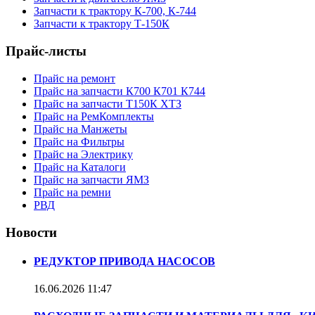
Запчасти к трактору К-700, К-744
Запчасти к трактору Т-150К
Прайс-листы
Прайс на ремонт
Прайс на запчасти К700 К701 К744
Прайс на запчасти Т150К ХТЗ
Прайс на РемКомплекты
Прайс на Манжеты
Прайс на Фильтры
Прайс на Электрику
Прайс на Каталоги
Прайс на запчасти ЯМЗ
Прайс на ремни
РВД
Новости
РЕДУКТОР ПРИВОДА НАСОСОВ
16.06.2026
11:47