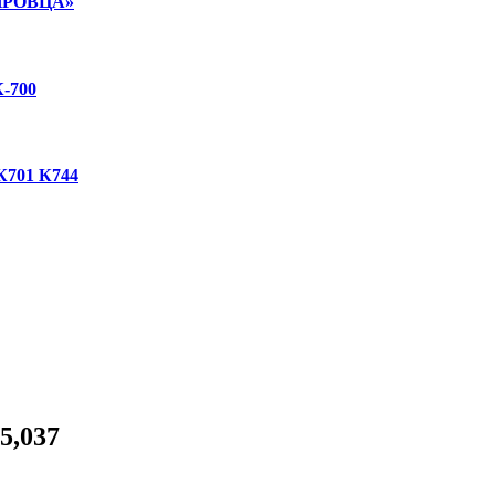
ИРОВЦА»
-700
01 К744
5,037