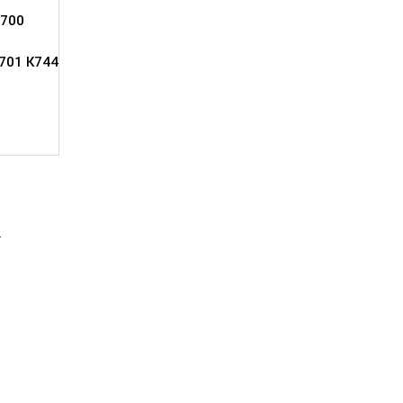
700
701 К744
2