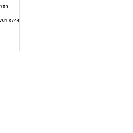
700
701 К744
2