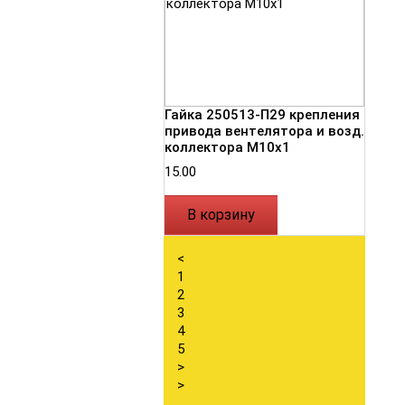
Гайка 250513-П29 крепления
привода вентелятора и возд.
коллектора М10х1
15.00
В корзину
<
1
2
3
4
5
>
>