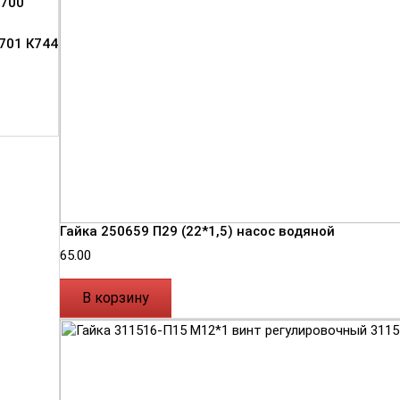
700
701 К744
Гайка 250659 П29 (22*1,5) насос водяной
65.00
В корзину