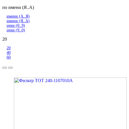
по имени (Я..А)
имени (А..Я)
имени (Я..А)
цене (0..9)
цене (9..0)
20
20
40
60