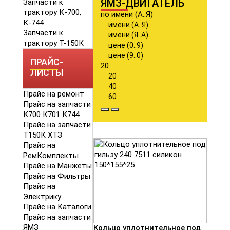
ЯМЗ-ДВИГАТЕЛЬ
Запчасти к
трактору К-700,
по имени (А..Я)
К-744
имени (А..Я)
Запчасти к
имени (Я..А)
трактору Т-150К
цене (0..9)
цене (9..0)
ПРАЙС-
20
ЛИСТЫ
20
40
Прайс на ремонт
60
Прайс на запчасти
К700 К701 К744
Прайс на запчасти
Т150К ХТЗ
Прайс на
РемКомплекты
Прайс на Манжеты
Прайс на Фильтры
Прайс на
Электрику
Прайс на Каталоги
Прайс на запчасти
ЯМЗ
Кольцо уплотнительное под