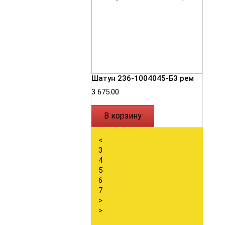
Шатун 236-1004045-Б3 рем
3 675.00
В корзину
<
3
4
5
6
7
>
>