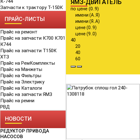
ЯМЗ-ДВИГАТЕЛЬ
К-744
Запчасти к трактору Т-150К
по цене (0..9)
имени (А..Я)
ПРАЙС-ЛИСТЫ
имени (Я..А)
цене (0..9)
Прайс на ремонт
цене (9..0)
Прайс на запчасти К700 К701
40
К744
20
Прайс на запчасти Т150К
40
ХТЗ
60
Прайс на РемКомплекты
Прайс на Манжеты
Прайс на Фильтры
Прайс на Электрику
Прайс на Каталоги
Прайс на запчасти ЯМЗ
Прайс на ремни
РВД
НОВОСТИ
РЕДУКТОР ПРИВОДА
НАСОСОВ