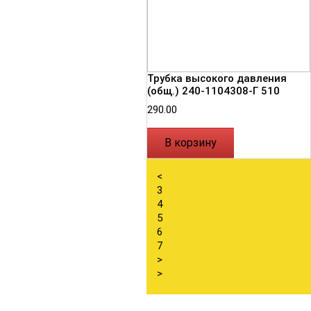
Трубка высокого давления
(общ.) 240-1104308-Г 510
290.00
В корзину
<
3
4
5
6
7
>
>