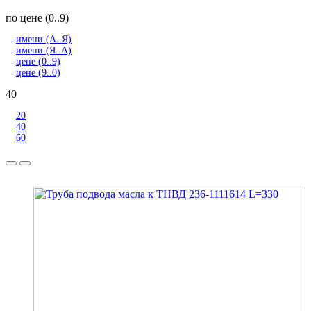
по цене (0..9)
имени (А..Я)
имени (Я..А)
цене (0..9)
цене (9..0)
40
20
40
60