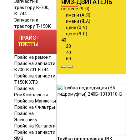
ЯМЗ-ДВИГАТЕЛЬ
Запчасти к
трактору К-700,
по цене (9..0)
К-744
имени (А..Я)
Запчасти к
имени (Я..А)
трактору Т-150К
цене (0..9)
цене (9..0)
ПРАЙС-
40
ЛИСТЫ
20
40
Прайс на ремонт
60
Прайс на запчасти
К700 К701 К744
Прайс на запчасти
Т150К ХТЗ
Прайс на
РемКомплекты
Прайс на Манжеты
Прайс на Фильтры
Прайс на
Электрику
Прайс на Каталоги
Прайс на запчасти
ЯМЗ
Трубка подводящая (ВК