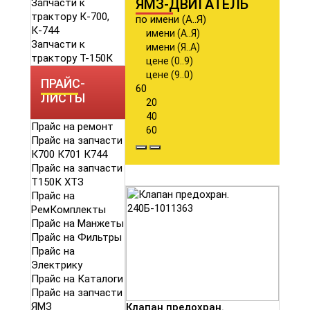
ЯМЗ-ДВИГАТЕЛЬ
Запчасти к
трактору К-700,
по имени (А..Я)
К-744
имени (А..Я)
Запчасти к
имени (Я..А)
трактору Т-150К
цене (0..9)
цене (9..0)
ПРАЙС-
60
ЛИСТЫ
20
40
Прайс на ремонт
60
Прайс на запчасти
К700 К701 К744
Прайс на запчасти
Т150К ХТЗ
Прайс на
РемКомплекты
Прайс на Манжеты
Прайс на Фильтры
Прайс на
Электрику
Прайс на Каталоги
Прайс на запчасти
ЯМЗ
Клапан предохран.