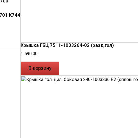
700
701 К744
Крышка ГБЦ 7511-1003264-02 (разд.гол)
1 590.00
В корзину