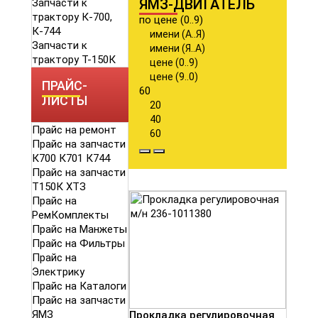
ЯМЗ-ДВИГАТЕЛЬ
Запчасти к
трактору К-700,
по цене (0..9)
К-744
имени (А..Я)
Запчасти к
имени (Я..А)
трактору Т-150К
цене (0..9)
цене (9..0)
ПРАЙС-
60
ЛИСТЫ
20
40
Прайс на ремонт
60
Прайс на запчасти
К700 К701 К744
Прайс на запчасти
Т150К ХТЗ
Прайс на
РемКомплекты
Прайс на Манжеты
Прайс на Фильтры
Прайс на
Электрику
Прайс на Каталоги
Прайс на запчасти
ЯМЗ
Прокладка регулировочная