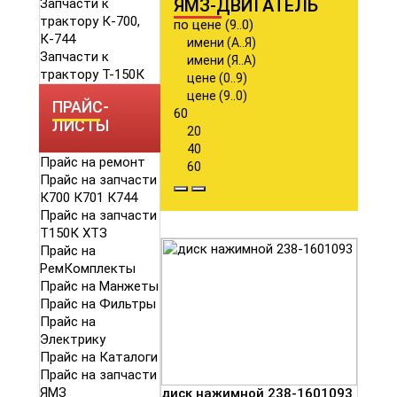
ЯМЗ-ДВИГАТЕЛЬ
Запчасти к
трактору К-700,
по цене (9..0)
К-744
имени (А..Я)
Запчасти к
имени (Я..А)
трактору Т-150К
цене (0..9)
цене (9..0)
ПРАЙС-
60
ЛИСТЫ
20
40
Прайс на ремонт
60
Прайс на запчасти
К700 К701 К744
Прайс на запчасти
Т150К ХТЗ
Прайс на
РемКомплекты
Прайс на Манжеты
Прайс на Фильтры
Прайс на
Электрику
Прайс на Каталоги
Прайс на запчасти
ЯМЗ
диск нажимной 238-1601093