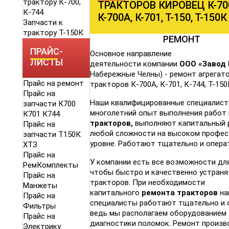
трактору К-700,
ТРАКТОРОВ КИРОВЕЦ К-70
К-744
К-700А, К-701, Т-150, Т-150К
Запчасти к
трактору Т-150К
РЕМОНТ
ПРАЙС-
Основное направление
ЛИСТЫ
деятельности компании
ООО «Завод 
Набережные Челны) - ремонт агрегато
Прайс на ремонт
тракторов К-700А, К-701, К-744, Т-150
Прайс на
Наши квалифицированные специалис
запчасти К700
многолетний опыт выполнения работ 
К701 К744
тракторов,
выполняют капитальный 
Прайс на
любой сложности на высоком профе
запчасти Т150К
уровне. Работают тщательно и опера
ХТЗ
Прайс на
У компании есть все возможности для
РемКомплекты
чтобы быстро и качественно устраня
Прайс на
тракторов. При необходимости
Манжеты
капитального
ремонта тракторов
на
Прайс на
специалисты работают тщательно и 
Фильтры
ведь мы располагаем оборудованием 
Прайс на
диагностики поломок. Ремонт произв
Электрику