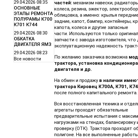
29.04.2026
08:35
частей:
механизм навески, радиаторы
ОСНОВНЫЕ
колеса, резина, эжектор, электрообо
ЭТАПЫ РЕМОНТА
облицовка, а именно: крылья передние
ПОЛУРАМЫ К700
задние, капот, бампер, контейнеры, к
К701 К744
капота, колеса и другие запасные
29.04.2026
08:30
части. Используются только оригина
ОБКАТКА
запчасти с завода изготовителя, что
ДВИГАТЕЛЯ ЯМЗ
эксплуатационную надежность тракто
29.04.2026
08:23
По желанию заказчика возможна
мод
Все новости
трактора, установка кондиционера
двигателя и др.
На обмен и продажу
в наличии имею
трактора Кировец К700А, К701, К74
после полного капитального ремонта.
Вся восстановленная техника и отдел
агрегаты проходят обязательные
предварительные испытания с макси
нагрузками на стендах, балансировку 
проверку (ОТК). Трактора проходят о
полигоне. На все выполненные работ