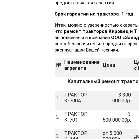
предоставляется гарантия.
Срок гарантии на трактора 1 год.
Итак, можно с уверенностью сказать,
что
ремонт тракторов Кировец и Т
выполненный в компании
ООО «Завод
способен значительно продлить срок
эксплуатации Вашей техники.
Наименование
Ц
№
Цена
агрегата
с
Капитальный ремонт трактор
ТРАКТОР
3 300
1
К-700А
000,00р.
ТРАКТОР
3
2
К-701
500 000,00р.
ТРАКТОР
от 5 000
3
д