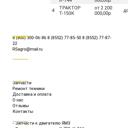
К-744
000,00р.
ТРАКТОР
от 2 200
4
д
Т-150К
000,00р.
КОНТАКТЫ
8 (800) 300-06-86
8 (8552) 77-85-50
8 (8552) 77-87-
22
RSagro@mail.ru
СОЦ.СЕТИ
МЕНЮ
Запчасти
Ремонт техники
Доставка и оплата
О нас
Отзывы
Контакты
КАТАЛОГ
- Запчасти к двигателю ЯМЗ