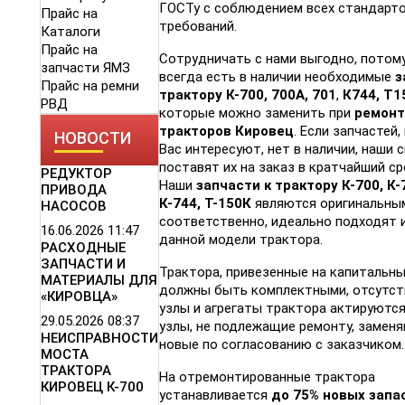
ГОСТу с соблюдением всех стандарто
Прайс на
требований.
Каталоги
Прайс на
Сотрудничать с нами выгодно, потому
запчасти ЯМЗ
всегда есть в наличии необходимые
з
Прайс на ремни
трактору К-700, 700А, 701
,
К744, Т1
РВД
которые можно заменить при
ремонт
тракторов Кировец
. Если запчастей
НОВОСТИ
Вас интересуют, нет в наличии, наши
поставят их на заказ в кратчайший ср
РЕДУКТОР
Наши
запчасти к трактору К-700, К-7
ПРИВОДА
К-744, Т-150К
являются оригинальным
НАСОСОВ
соответственно, идеально подходят 
16.06.2026
11:47
данной модели трактора.
РАСХОДНЫЕ
ЗАПЧАСТИ И
Трактора, привезенные на капитальны
МАТЕРИАЛЫ ДЛЯ
должны быть комплектными, отсутс
«КИРОВЦА»
узлы и агрегаты трактора актируются
29.05.2026
08:37
узлы, не подлежащие ремонту, заменя
НЕИСПРАВНОСТИ
новые по согласованию с заказчиком.
МОСТА
ТРАКТОРА
На отремонтированные трактора
КИРОВЕЦ К-700
устанавливается
до 75% новых запа