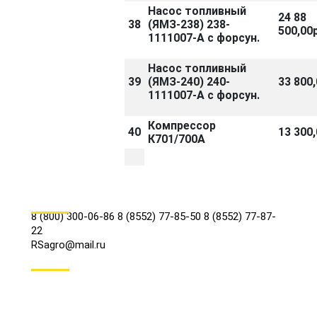
Насос топливный
24 88
38
(ЯМЗ-238) 238-
500,00р
1111007-А с форсун.
Насос топливный
39
(ЯМЗ-240) 240-
33 800,
1111007-А с форсун.
Компрессор
40
13 300,
К701/700А
КОНТАКТЫ
8 (800) 300-06-86
8 (8552) 77-85-50
8 (8552) 77-87-
22
RSagro@mail.ru
СОЦ.СЕТИ
МЕНЮ