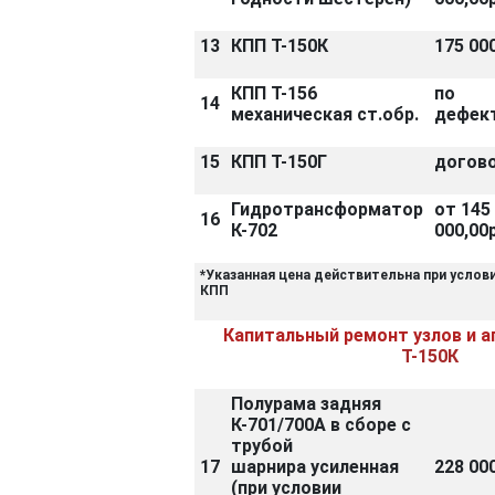
13
КПП Т-150К
175 000
КПП Т-156
по
14
механическая ст.обр.
дефек
15
КПП Т-150Г
догов
Гидротрансформатор
от 145
16
К-702
000,00р
*Указанная цена действительна при услов
КПП
Капитальный ремонт узлов и а
Т-150К
Полурама задняя
К-701/700А в сборе с
трубой
17
шарнира усиленная
228 000
(при условии