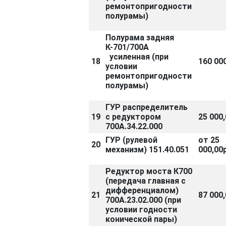
ремонтопригодности
полурамы)
Полурама задняя
К-701/700А
усиленная (при
18
160 000
условии
ремонтопригодности
полурамы)
ГУР распределитель
19
с редуктором
25 000,
700А.34.22.000
ГУР (рулевой
от 25
20
механизм) 151.40.051
000,00р
Редуктор моста К700
(передача главная с
дифференциалом)
21
87 000,
700А.23.02.000 (при
условии годности
конической пары)