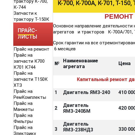
трактору К-700,
К-700, К-700А, К-701, Т-150,
К-744
Запчасти к
РЕМОНТ
трактору Т-150К
Основное направление деятельности
ПРАЙС-
агрегатов и тракторов К-700А/701, 
ЛИСТЫ
Срок гарантии на все отремонтирован
6 месяцев
Прайс на ремонт
Прайс на
Наименование
запчасти К700
№
Цена
агрегата
К701 К744
Прайс на
запчасти Т150К
Капитальный ремонт дв
ХТЗ
Прайс на
1
Двигатель ЯМЗ-240
410 000
РемКомплекты
Прайс на
Двигатель
2
420 000
Манжеты
ЯМЗ-240БМ
Прайс на
Фильтры
Двигатель
Прайс на
3
330 000
ЯМЗ-238НД3
Электрику