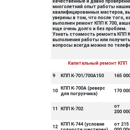
качественные и давно проверенн
многолетний опыт работы наши
квалифицированных мастеров, в
уверены в том, что после того, к
выполнен ремонт КПП К 700, ваш
еще очень долго и без проблем.
Узнать стоимость ремонта КПП К
выполнения работы или получить
вопросы всегда можно по телефон
Капитальный ремонт КПП
9
КПП К-701/700А150
165 000
КПП К-700А (реверс
10
170 000
для погрузчика)
от
11
КПП К-702
200 000
КПП К-744 (условие
от 215
12
годности шестерен)
000,00р