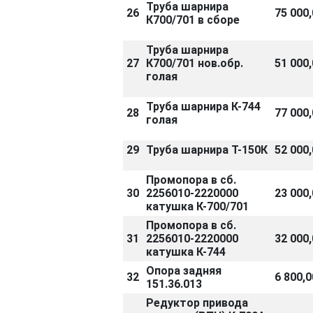
Труба шарнира
26
75 000,
К700/701 в сборе
Труба шарнира
27
К700/701 нов.обр.
51 000
голая
Труба шарнира К-744
28
77 000
голая
29
Труба шарнира Т-150К
52 000
Промопора в сб.
30
2256010-2220000
23 000
катушка К-700/701
Промопора в сб.
31
2256010-2220000
32 000
катушка К-744
Опора задняя
32
6 800,
151.36.013
Редуктор привода