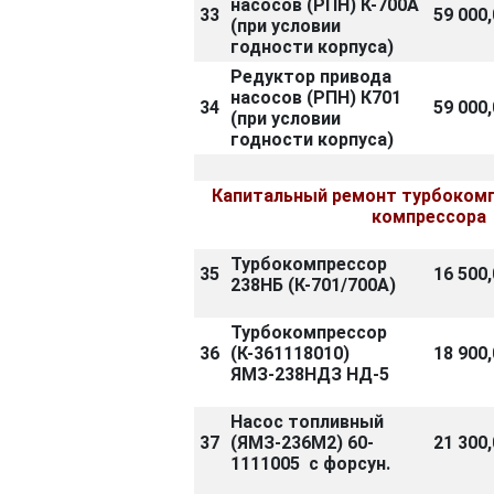
насосов (РПН) К-700А
33
59 000,
(при условии
годности корпуса)
Редуктор привода
насосов (РПН) К701
34
59 000,
(при условии
годности корпуса)
Капитальный ремонт турбокомп
компрессора
Турбокомпрессор
35
16 500,
238НБ (К-701/700А)
Турбокомпрессор
36
(К-361118010)
18 900,
ЯМЗ-238НДЗ НД-5
Насос топливный
37
(ЯМЗ-236М2) 60-
21 300,
1111005 с форсун.