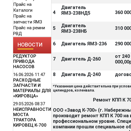
Прайс на
Двигатель
Каталоги
4
360 000
ЯМЗ-238НД5
Прайс на
запчасти ЯМЗ
Двигатель
Прайс на ремни
5
310 000
ЯМЗ-238НБ
РВД
6
Двигатель ЯМЗ-236
290 000
НОВОСТИ
РЕДУКТОР
от 240
7
Двигатель Д-260
ПРИВОДА
000,00р
НАСОСОВ
8
Двигатель Д-240
догов
16.06.2026
11:47
РАСХОДНЫЕ
ЗАПЧАСТИ И
*Указанная цена действительна при услов
МАТЕРИАЛЫ ДЛЯ
цилиндров, коленвала.
«КИРОВЦА»
Ремонт КПП К 7
29.05.2026
08:37
НЕИСПРАВНОСТИ
ООО «Завод К-700» (г. Набережн
МОСТА
производит ремонт КПП К 700 на
ТРАКТОРА
профессиональном уровне. Спец
КИРОВЕЦ К-700
компании прошли специальное об