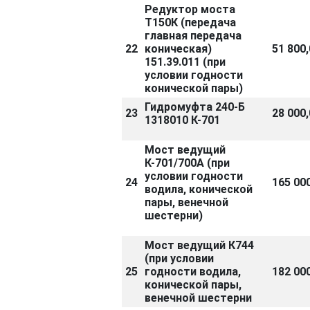
Редуктор моста
Т150К (передача
главная передача
22
коническая)
51 800,
151.39.011 (при
условии годности
конической пары)
Гидромуфта 240-Б
23
28 000,
1318010 К-701
Мост ведущий
К-701/700А (при
условии годности
24
165 000
водила, конической
пары, венечной
шестерни)
Мост ведущий К744
(при условии
25
годности водила,
182 000
конической пары,
венечной шестерни