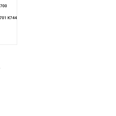
700
701 К744
2