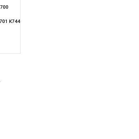
700
701 К744
2