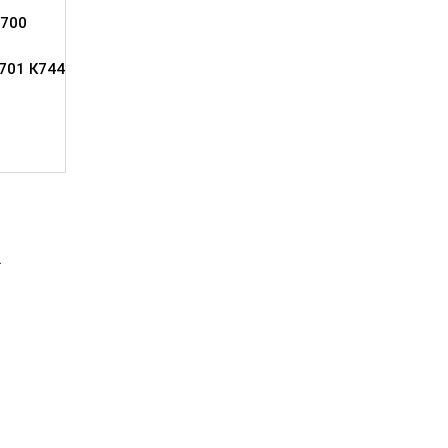
700
701 К744
2