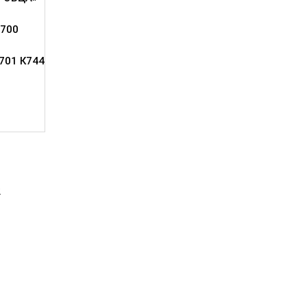
700
701 К744
2