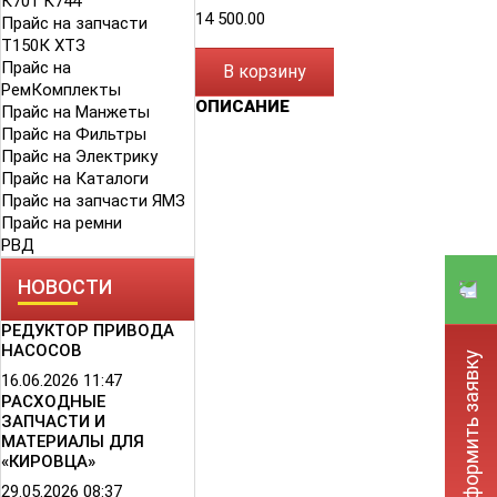
К701 К744
14 500.00
Прайс на запчасти
Т150К ХТЗ
Прикрепить файл
Прайс на
В корзину
РемКомплекты
ОПИСАНИЕ
Звездочкой (*) отмечены поля,
Прайс на Манжеты
обязательные для заполнения.
Прайс на Фильтры
Прайс на Электрику
Прайс на Каталоги
Обновить
Прайс на запчасти ЯМЗ
Прайс на ремни
РВД
НОВОСТИ
Отправить
РЕДУКТОР ПРИВОДА
НАСОСОВ
Оформить заявку
16.06.2026
11:47
РАСХОДНЫЕ
ЗАПЧАСТИ И
МАТЕРИАЛЫ ДЛЯ
«КИРОВЦА»
29.05.2026
08:37