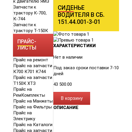
к двигателю ЯМЗ
СИДЕНЬЕ
Запчасти к
трактору К-700,
ВОДИТЕЛЯ В СБ.
К-744
151.44.001-3-01
Запчасти к
трактору Т-150К
ПРАЙС-
ХАРАКТЕРИСТИКИ
ЛИСТЫ
Нет в наличии
Прайс на ремонт
Прайс на запчасти
Под заказ сроки поставки 7-10
К700 К701 К744
дней
Прайс на запчасти
Т150К ХТЗ
43 500.00
Прайс на
РемКомплекты
В корзину
Прайс на Манжеты
Прайс на Фильтры
ОПИСАНИЕ
Прайс на
Электрику
Прайс на Каталоги
Прайс на запчасти