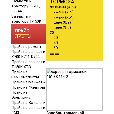
ТОРМОЗА
Запчасти к
трактору К-700,
по имени (А..Я)
К-744
имени (А..Я)
Запчасти к
имени (Я..А)
трактору Т-150К
цене (0..9)
цене (9..0)
ПРАЙС-
20
ЛИСТЫ
20
40
Прайс на ремонт
60
Прайс на запчасти
К700 К701 К744
Прайс на запчасти
Т150К ХТЗ
Прайс на
РемКомплекты
Прайс на Манжеты
Прайс на Фильтры
Прайс на
Электрику
Прайс на Каталоги
Прайс на запчасти
ЯМЗ
Барабан тормозной