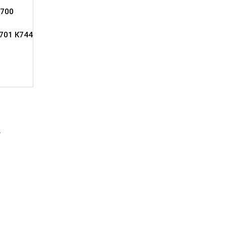
700
701 К744
2