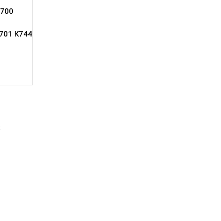
700
701 К744
2