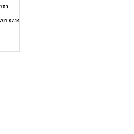
700
701 К744
2