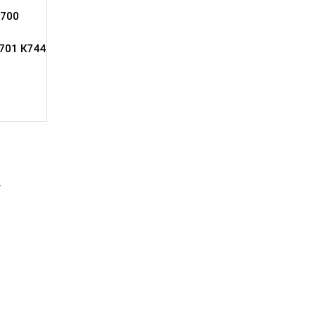
700
701 К744
2