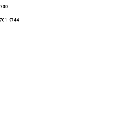
700
701 К744
2