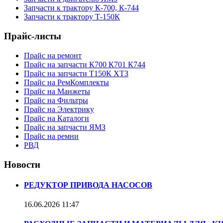
Запчасти к трактору К-700, К-744
Запчасти к трактору Т-150К
Прайс-листы
Прайс на ремонт
Прайс на запчасти К700 К701 К744
Прайс на запчасти Т150К ХТЗ
Прайс на РемКомплекты
Прайс на Манжеты
Прайс на Фильтры
Прайс на Электрику
Прайс на Каталоги
Прайс на запчасти ЯМЗ
Прайс на ремни
РВД
Новости
РЕДУКТОР ПРИВОДА НАСОСОВ
16.06.2026
11:47