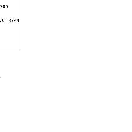
700
701 К744
2