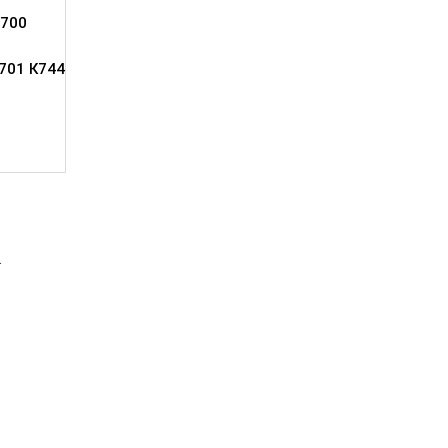
700
701 К744
2