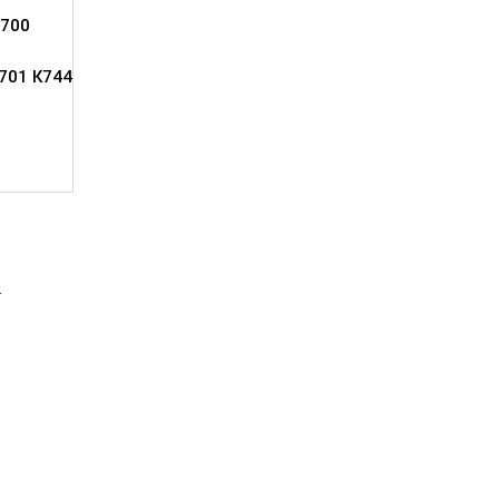
700
701 К744
2