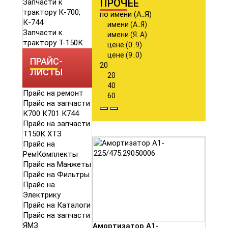
ПРОЧЕЕ
Запчасти к
трактору К-700,
по имени (А..Я)
К-744
имени (А..Я)
Запчасти к
имени (Я..А)
трактору Т-150К
цене (0..9)
цене (9..0)
ПРАЙС-
20
ЛИСТЫ
20
40
Прайс на ремонт
60
Прайс на запчасти
К700 К701 К744
Прайс на запчасти
Т150К ХТЗ
Прайс на
РемКомплекты
Прайс на Манжеты
Прайс на Фильтры
Прайс на
Электрику
Прайс на Каталоги
Прайс на запчасти
ЯМЗ
Амортизатор А1-