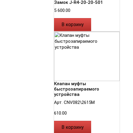
Замок J-R4-20-20-501
5 600.00
В корзину
Клапан муфты
быстрозапираемого
устройства
Арт. СNV082\2615М
610.00
В корзину