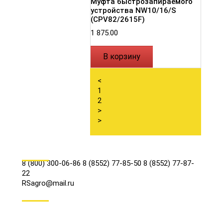
Муфта быстрозапираемого
устройства NW10/16/S
(СРV82/2615F)
1 875.00
В корзину
<
1
2
>
>
КОНТАКТЫ
8 (800) 300-06-86
8 (8552) 77-85-50
8 (8552) 77-87-
22
RSagro@mail.ru
СОЦ.СЕТИ