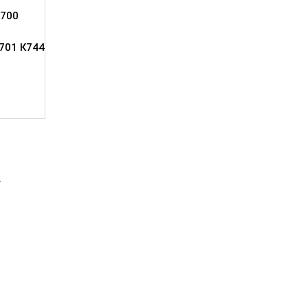
700
701 К744
2