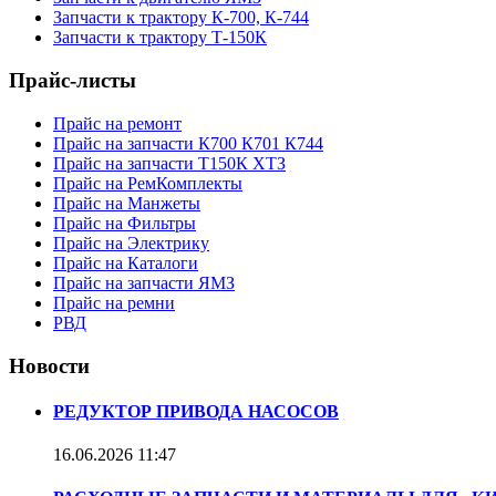
Запчасти к трактору К-700, К-744
Запчасти к трактору Т-150К
Прайс-листы
Прайс на ремонт
Прайс на запчасти К700 К701 К744
Прайс на запчасти Т150К ХТЗ
Прайс на РемКомплекты
Прайс на Манжеты
Прайс на Фильтры
Прайс на Электрику
Прайс на Каталоги
Прайс на запчасти ЯМЗ
Прайс на ремни
РВД
Новости
РЕДУКТОР ПРИВОДА НАСОСОВ
16.06.2026
11:47