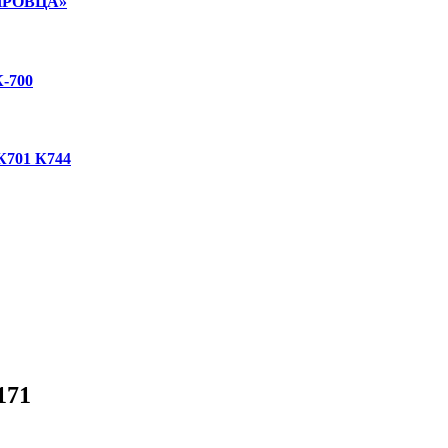
ИРОВЦА»
-700
01 К744
171