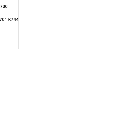
700
701 К744
2