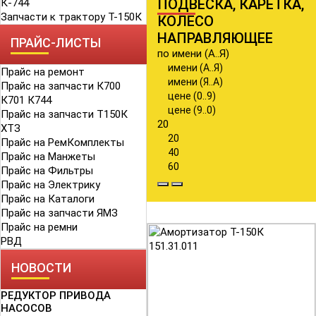
ПОДВЕСКА, КАРЕТКА,
К-744
Запчасти к трактору Т-150К
КОЛЕСО
НАПРАВЛЯЮЩЕЕ
ПРАЙС-ЛИСТЫ
по имени (А..Я)
имени (А..Я)
Прайс на ремонт
имени (Я..А)
Прайс на запчасти К700
цене (0..9)
К701 К744
цене (9..0)
Прайс на запчасти Т150К
20
ХТЗ
20
Прайс на РемКомплекты
40
Прайс на Манжеты
60
Прайс на Фильтры
Прайс на Электрику
Прайс на Каталоги
Прайс на запчасти ЯМЗ
Прайс на ремни
РВД
НОВОСТИ
РЕДУКТОР ПРИВОДА
НАСОСОВ