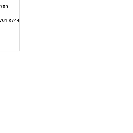
700
701 К744
2