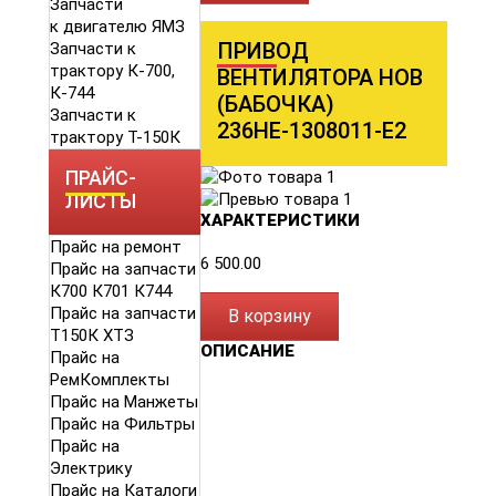
Запчасти
к двигателю ЯМЗ
ПРИВОД
Запчасти к
трактору К-700,
ВЕНТИЛЯТОРА НОВ
К-744
(БАБОЧКА)
Запчасти к
236НЕ-1308011-Е2
трактору Т-150К
ПРАЙС-
ЛИСТЫ
ХАРАКТЕРИСТИКИ
Прайс на ремонт
6 500.00
Прайс на запчасти
К700 К701 К744
Прайс на запчасти
В корзину
Т150К ХТЗ
ОПИСАНИЕ
Прайс на
РемКомплекты
Прайс на Манжеты
Прайс на Фильтры
Прайс на
Электрику
Прайс на Каталоги